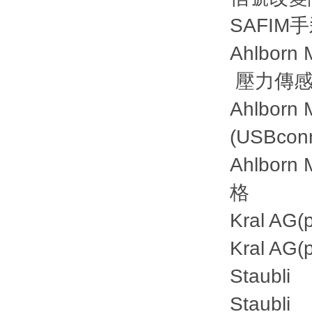
SAFIM手
Ahlborn
壓力傳感
Ahlborn
(USBc
Ahlbor
格
Kral A
Kral A
Staubl
Staubl