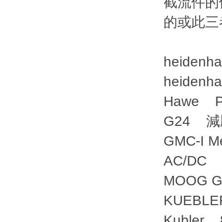
截流件的
的或此三
heidenh
heiden
Hawe PS
G24 
GMC-I M
AC/D
MOOG G
KUEBLE
Kubler