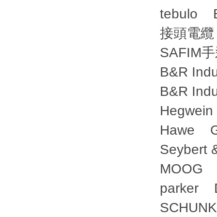
tebulo 
接頭電纜
SAFIM手
B&R In
B&R In
Hegwe
Hawe 
Seyber
MOOG 
parke
SCHUNK