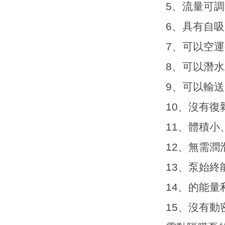
5
、流量可調
6
、具有自吸
7
、可以空運
8
、可以潛水
9
、可以輸送
10
、沒有復
11
、體積小
12
、無需潤
13
、泵始終
14
、的能量
15
、沒有動