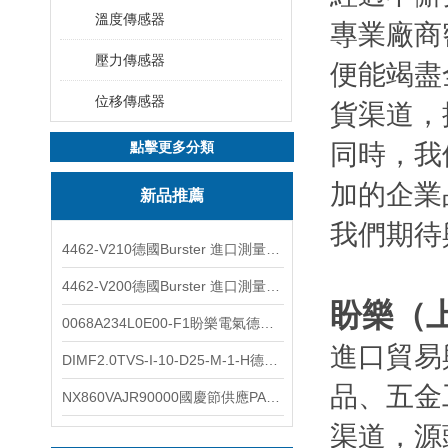
溫度傳感器
專業廠商
壓力傳感器
便能竭盡
位移傳感器
貨渠道，
點擊更多分類
同時，我
加的企業
新品推薦
我們期待
4462-V210德國Burster 進口測量儀 4463-V0000
4462-V200德國Burster 進口測量儀 4462-V210
盼樂（
0068A234L0E00-F1盼樂電氣德國ASCO電磁閥 0068A234L0E00F1
進口貿易
DIMF2.0TVS-I-10-D25-M-1-H德國進口BOPP密度計DIMF2.0TVS-I-10-D25-M
品、五金
NX860VAJR90000國慶節供應PARKER電機NX860VAJR9000
渠道，源