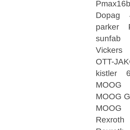
Pmax1
Dopag
parke
sunfa
Vicker
OTT-JA
kistle
MOOG 
MOOG 
MOOG 
Rexrot