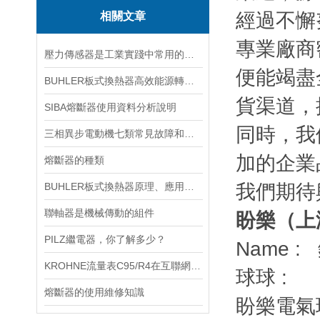
經過不懈
相關文章
專業廠商
壓力傳感器是工業實踐中常用的一種傳感器
便能竭盡
BUHLER板式換熱器高效能源轉移的理想解決方案
貨渠道，
SIBA熔斷器使用資料分析說明
同時，我
三相異步電動機七類常見故障和處理辦法
加的企業
熔斷器的種類
BUHLER板式換熱器原理、應用與未來發展
我們期待
聯軸器是機械傳動的組件
盼樂（上
PILZ繼電器，你了解多少？
Name 
KROHNE流量表C95/R4在互聯網經濟中的核心作用
球球 :
熔斷器的使用維修知識
盼樂電氣現