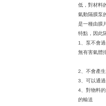
低，對材料
氣動隔膜泵
是一種由膜
特點，因此
1
、泵不會過
無有害氣體
2
、不會產生
3
、可以通過
4
、對物料的
的輸送