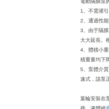
電動隔膜泵
1
、不需灌引
2
、通過性能
3
、由于隔膜
大大延長。
4
、體積小重
積重量均下
5
、泵體介質
速式，該泵
葉輪安裝在
接。液體經