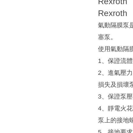
Rexrot
Rexrot
氣動隔膜泵
塞泵。
使用氣動隔
1
、保證流體
2
、進氣壓力
損失及損壞
3
、保證泵壓
4
、靜電火花
泵上的接地
5
、接地要求