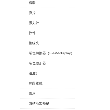
襯套
膜片
張力計
軟件
接線夾
噸位轉換器（F->V->display）
噸位累加器
溫度計
屏蔽電纜
風扇
防銹油加熱槽