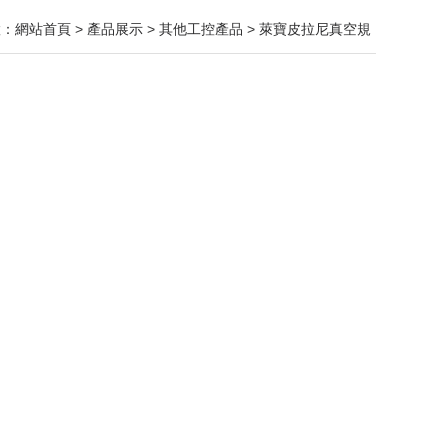
置：
網站首頁
>
產品展示
>
其他工控產品
>
萊寶皮拉尼真空規