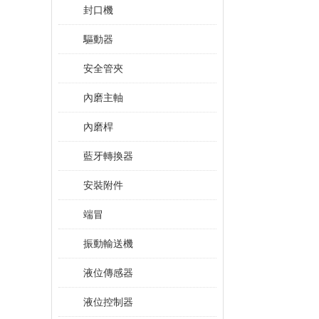
封口機
驅動器
安全管夾
內磨主軸
內磨桿
藍牙轉換器
安裝附件
端冒
振動輸送機
液位傳感器
液位控制器